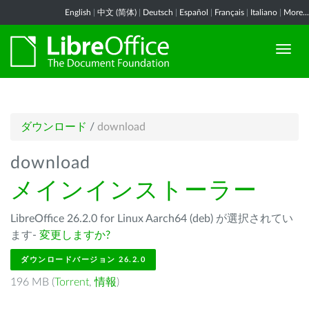
English
|
中文 (简体)
|
Deutsch
|
Español
|
Français
|
Italiano
|
More...
ダウンロード
/
download
download
メインインストーラー
LibreOffice 26.2.0 for Linux Aarch64 (deb) が選択されてい
ます-
変更しますか?
ダウンロードバージョン 26.2.0
196 MB (
Torrent
,
情報
)