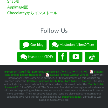
Snap版
AppImage版
Chocolateyからインストール
Follow Us
Our blog
Mastodon (LibreOffice)
Mastodon (TDF)
Impressum (法的情報)
|
Datenschutzerklärung (プライバシー ポリシー)
|
Statutes
(non-binding English translation)
-
Satzung (binding German version)
| Copyright
information: Unless otherwise specified, all text and images on this website are
licensed under the
Creative Commons Attribution-Share Alike 3.0 License
. This does
not include the source code of LibreOffice, which is licensed under the
Mozilla Public
License v2.0
. “LibreOffice” and “The Document Foundation” are registered trademarks
of their corresponding registered owners or are in actual use as trademarks in one or
more countries. Their respective logos and icons are also subject to international
copyright laws. Use thereof is explained in our
trademark policy
. LibreOffice was
based on OpenOffice.org.