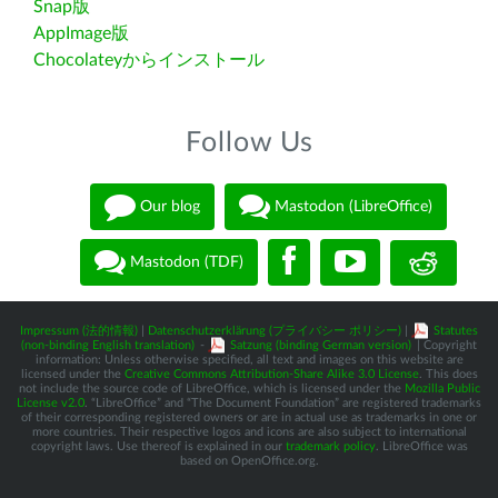
Snap版
AppImage版
Chocolateyからインストール
Follow Us
Our blog
Mastodon (LibreOffice)
Mastodon (TDF)
Impressum (法的情報)
|
Datenschutzerklärung (プライバシー ポリシー)
|
Statutes
(non-binding English translation)
-
Satzung (binding German version)
| Copyright
information: Unless otherwise specified, all text and images on this website are
licensed under the
Creative Commons Attribution-Share Alike 3.0 License
. This does
not include the source code of LibreOffice, which is licensed under the
Mozilla Public
License v2.0
. “LibreOffice” and “The Document Foundation” are registered trademarks
of their corresponding registered owners or are in actual use as trademarks in one or
more countries. Their respective logos and icons are also subject to international
copyright laws. Use thereof is explained in our
trademark policy
. LibreOffice was
based on OpenOffice.org.