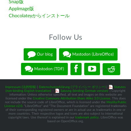
Snap版
AppImage版
Chocolateyからインストール
Follow Us
Our blog
Mastodon (LibreOffice)
Mastodon (TDF)
Impressum (法的情報)
|
Datenschutzerklärung (プライバシー ポリシー)
|
Statutes
(non-binding English translation)
-
Satzung (binding German version)
| Copyright
information: Unless otherwise specified, all text and images on this website are
licensed under the
Creative Commons Attribution-Share Alike 3.0 License
. This does
not include the source code of LibreOffice, which is licensed under the
Mozilla Public
License v2.0
. “LibreOffice” and “The Document Foundation” are registered trademarks
of their corresponding registered owners or are in actual use as trademarks in one or
more countries. Their respective logos and icons are also subject to international
copyright laws. Use thereof is explained in our
trademark policy
. LibreOffice was
based on OpenOffice.org.