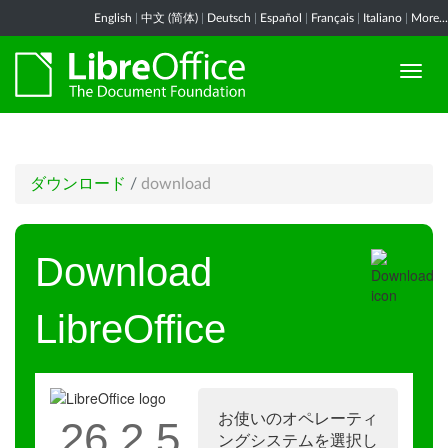
English
|
中文 (简体)
|
Deutsch
|
Español
|
Français
|
Italiano
|
More...
ダウンロード
/
download
Download
LibreOffice
お使いのオペレーティ
26.2.5
ングシステムを選択し