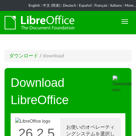
English
|
中文 (简体)
|
Deutsch
|
Español
|
Français
|
Italiano
|
More...
ダウンロード
/
download
Download
LibreOffice
お使いのオペレーティ
26.2.5
ングシステムを選択し