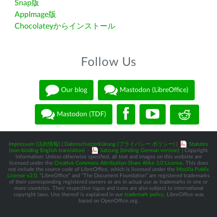
Snap版
AppImage版
Chocolateyからインストール
Follow Us
Our blog
Mastodon (LibreOffice)
Mastodon (TDF)
Impressum (法的情報)
|
Datenschutzerklärung (プライバシー ポリシー)
|
Statutes
(non-binding English translation)
-
Satzung (binding German version)
| Copyright
information: Unless otherwise specified, all text and images on this website are
licensed under the
Creative Commons Attribution-Share Alike 3.0 License
. This does
not include the source code of LibreOffice, which is licensed under the
Mozilla Public
License v2.0
. “LibreOffice” and “The Document Foundation” are registered trademarks
of their corresponding registered owners or are in actual use as trademarks in one or
more countries. Their respective logos and icons are also subject to international
copyright laws. Use thereof is explained in our
trademark policy
. LibreOffice was
based on OpenOffice.org.