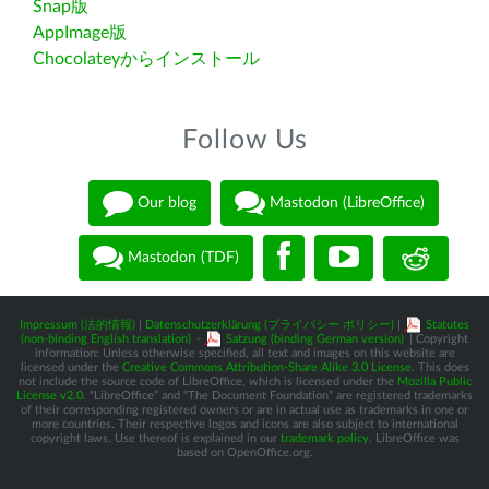
Snap版
AppImage版
Chocolateyからインストール
Follow Us
Our blog
Mastodon (LibreOffice)
Mastodon (TDF)
Impressum (法的情報)
|
Datenschutzerklärung (プライバシー ポリシー)
|
Statutes
(non-binding English translation)
-
Satzung (binding German version)
| Copyright
information: Unless otherwise specified, all text and images on this website are
licensed under the
Creative Commons Attribution-Share Alike 3.0 License
. This does
not include the source code of LibreOffice, which is licensed under the
Mozilla Public
License v2.0
. “LibreOffice” and “The Document Foundation” are registered trademarks
of their corresponding registered owners or are in actual use as trademarks in one or
more countries. Their respective logos and icons are also subject to international
copyright laws. Use thereof is explained in our
trademark policy
. LibreOffice was
based on OpenOffice.org.