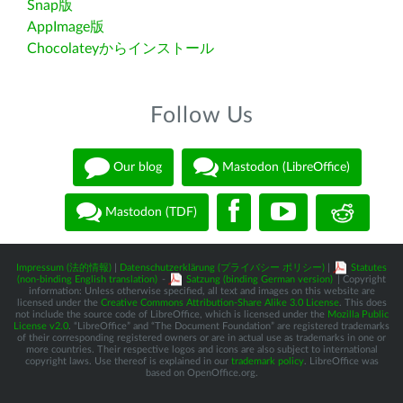
Snap版
AppImage版
Chocolateyからインストール
Follow Us
Our blog
Mastodon (LibreOffice)
Mastodon (TDF)
Impressum (法的情報)
|
Datenschutzerklärung (プライバシー ポリシー)
|
Statutes
(non-binding English translation)
-
Satzung (binding German version)
| Copyright
information: Unless otherwise specified, all text and images on this website are
licensed under the
Creative Commons Attribution-Share Alike 3.0 License
. This does
not include the source code of LibreOffice, which is licensed under the
Mozilla Public
License v2.0
. “LibreOffice” and “The Document Foundation” are registered trademarks
of their corresponding registered owners or are in actual use as trademarks in one or
more countries. Their respective logos and icons are also subject to international
copyright laws. Use thereof is explained in our
trademark policy
. LibreOffice was
based on OpenOffice.org.