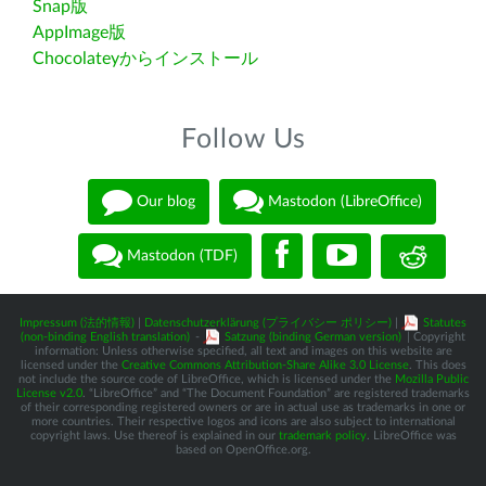
Snap版
AppImage版
Chocolateyからインストール
Follow Us
Our blog
Mastodon (LibreOffice)
Mastodon (TDF)
Impressum (法的情報)
|
Datenschutzerklärung (プライバシー ポリシー)
|
Statutes
(non-binding English translation)
-
Satzung (binding German version)
| Copyright
information: Unless otherwise specified, all text and images on this website are
licensed under the
Creative Commons Attribution-Share Alike 3.0 License
. This does
not include the source code of LibreOffice, which is licensed under the
Mozilla Public
License v2.0
. “LibreOffice” and “The Document Foundation” are registered trademarks
of their corresponding registered owners or are in actual use as trademarks in one or
more countries. Their respective logos and icons are also subject to international
copyright laws. Use thereof is explained in our
trademark policy
. LibreOffice was
based on OpenOffice.org.