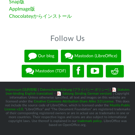
Snap版
AppImage版
Chocolateyからインストール
Follow Us
Our blog
Mastodon (LibreOffice)
Mastodon (TDF)
Impressum (法的情報)
|
Datenschutzerklärung (プライバシー ポリシー)
|
Statutes
(non-binding English translation)
-
Satzung (binding German version)
| Copyright
information: Unless otherwise specified, all text and images on this website are
licensed under the
Creative Commons Attribution-Share Alike 3.0 License
. This does
not include the source code of LibreOffice, which is licensed under the
Mozilla Public
License v2.0
. “LibreOffice” and “The Document Foundation” are registered trademarks
of their corresponding registered owners or are in actual use as trademarks in one or
more countries. Their respective logos and icons are also subject to international
copyright laws. Use thereof is explained in our
trademark policy
. LibreOffice was
based on OpenOffice.org.