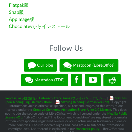
Flatpak版
Snap版
AppImage版
Chocolateyからインストール
Follow Us
Our blog
Mastodon (LibreOffice)
Mastodon (TDF)
Impressum (法的情報)
|
Datenschutzerklärung (プライバシー ポリシー)
|
Statutes
(non-binding English translation)
-
Satzung (binding German version)
| Copyright
information: Unless otherwise specified, all text and images on this website are
licensed under the
Creative Commons Attribution-Share Alike 3.0 License
. This does
not include the source code of LibreOffice, which is licensed under the
Mozilla Public
License v2.0
. “LibreOffice” and “The Document Foundation” are registered trademarks
of their corresponding registered owners or are in actual use as trademarks in one or
more countries. Their respective logos and icons are also subject to international
copyright laws. Use thereof is explained in our
trademark policy
. LibreOffice was