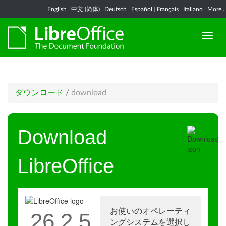
English
|
中文 (简体)
|
Deutsch
|
Español
|
Français
|
Italiano
|
More...
ダウンロード
/
download
Download
LibreOffice
お使いのオペレーティ
26.2.5
ングシステムを選択し