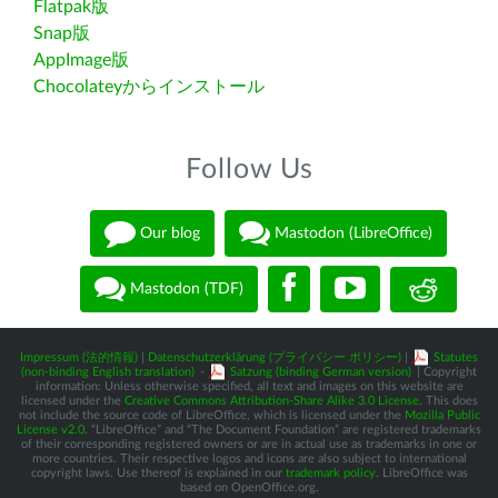
Flatpak版
Snap版
AppImage版
Chocolateyからインストール
Follow Us
Our blog
Mastodon (LibreOffice)
Mastodon (TDF)
Impressum (法的情報)
|
Datenschutzerklärung (プライバシー ポリシー)
|
Statutes
(non-binding English translation)
-
Satzung (binding German version)
| Copyright
information: Unless otherwise specified, all text and images on this website are
licensed under the
Creative Commons Attribution-Share Alike 3.0 License
. This does
not include the source code of LibreOffice, which is licensed under the
Mozilla Public
License v2.0
. “LibreOffice” and “The Document Foundation” are registered trademarks
of their corresponding registered owners or are in actual use as trademarks in one or
more countries. Their respective logos and icons are also subject to international
copyright laws. Use thereof is explained in our
trademark policy
. LibreOffice was
based on OpenOffice.org.