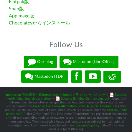
Flatpak版
Snap版
AppImage版
Chocolateyからインストール
Follow Us
Our blog
Mastodon (LibreOffice)
Mastodon (TDF)
Impressum (法的情報)
|
Datenschutzerklärung (プライバシー ポリシー)
|
Statutes
(non-binding English translation)
-
Satzung (binding German version)
| Copyright
information: Unless otherwise specified, all text and images on this website are
licensed under the
Creative Commons Attribution-Share Alike 3.0 License
. This does
not include the source code of LibreOffice, which is licensed under the
Mozilla Public
License v2.0
. “LibreOffice” and “The Document Foundation” are registered trademarks
of their corresponding registered owners or are in actual use as trademarks in one or
more countries. Their respective logos and icons are also subject to international
copyright laws. Use thereof is explained in our
trademark policy
. LibreOffice was
based on OpenOffice.org.