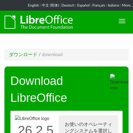
English
|
中文 (简体)
|
Deutsch
|
Español
|
Français
|
Italiano
|
More...
ダウンロード
/
download
Download
LibreOffice
お使いのオペレーティ
26.2.5
ングシステムを選択し