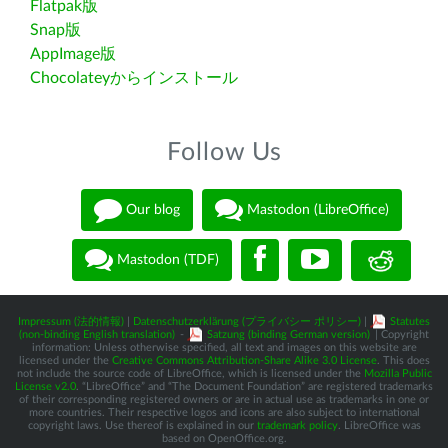
Flatpak版
Snap版
AppImage版
Chocolateyからインストール
Follow Us
Our blog
Mastodon (LibreOffice)
Mastodon (TDF)
Impressum (法的情報)
|
Datenschutzerklärung (プライバシー ポリシー)
|
Statutes
(non-binding English translation)
-
Satzung (binding German version)
| Copyright
information: Unless otherwise specified, all text and images on this website are
licensed under the
Creative Commons Attribution-Share Alike 3.0 License
. This does
not include the source code of LibreOffice, which is licensed under the
Mozilla Public
License v2.0
. “LibreOffice” and “The Document Foundation” are registered trademarks
of their corresponding registered owners or are in actual use as trademarks in one or
more countries. Their respective logos and icons are also subject to international
copyright laws. Use thereof is explained in our
trademark policy
. LibreOffice was
based on OpenOffice.org.