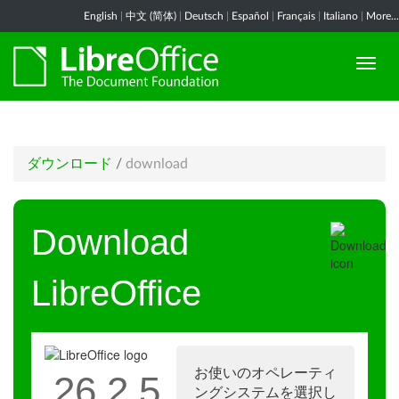
English
|
中文 (简体)
|
Deutsch
|
Español
|
Français
|
Italiano
|
More...
ダウンロード
/
download
Download
LibreOffice
お使いのオペレーティ
26.2.5
ングシステムを選択し