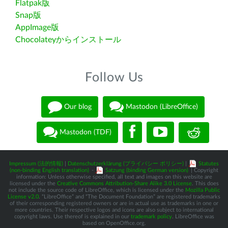
Flatpak版
Snap版
AppImage版
Chocolateyからインストール
Follow Us
Our blog
Mastodon (LibreOffice)
Mastodon (TDF)
Impressum (法的情報)
|
Datenschutzerklärung (プライバシー ポリシー)
|
Statutes
(non-binding English translation)
-
Satzung (binding German version)
| Copyright
information: Unless otherwise specified, all text and images on this website are
licensed under the
Creative Commons Attribution-Share Alike 3.0 License
. This does
not include the source code of LibreOffice, which is licensed under the
Mozilla Public
License v2.0
. “LibreOffice” and “The Document Foundation” are registered trademarks
of their corresponding registered owners or are in actual use as trademarks in one or
more countries. Their respective logos and icons are also subject to international
copyright laws. Use thereof is explained in our
trademark policy
. LibreOffice was
based on OpenOffice.org.