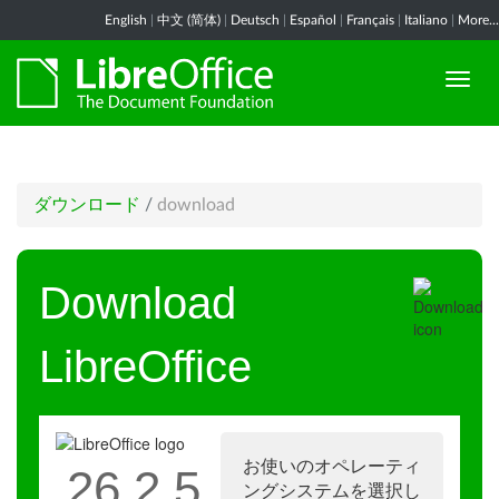
English
|
中文 (简体)
|
Deutsch
|
Español
|
Français
|
Italiano
|
More...
ダウンロード
/
download
Download
LibreOffice
お使いのオペレーティ
26.2.5
ングシステムを選択し