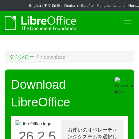
English
|
中文 (简体)
|
Deutsch
|
Español
|
Français
|
Italiano
|
More...
ダウンロード
/
download
Download
LibreOffice
お使いのオペレーティ
26.2.5
ングシステムを選択し