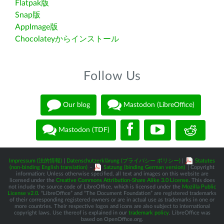
Flatpak版
Snap版
AppImage版
Chocolateyからインストール
Follow Us
Our blog
Mastodon (LibreOffice)
Mastodon (TDF)
Impressum (法的情報)
|
Datenschutzerklärung (プライバシー ポリシー)
|
Statutes
(non-binding English translation)
-
Satzung (binding German version)
| Copyright
information: Unless otherwise specified, all text and images on this website are
licensed under the
Creative Commons Attribution-Share Alike 3.0 License
. This does
not include the source code of LibreOffice, which is licensed under the
Mozilla Public
License v2.0
. “LibreOffice” and “The Document Foundation” are registered trademarks
of their corresponding registered owners or are in actual use as trademarks in one or
more countries. Their respective logos and icons are also subject to international
copyright laws. Use thereof is explained in our
trademark policy
. LibreOffice was
based on OpenOffice.org.